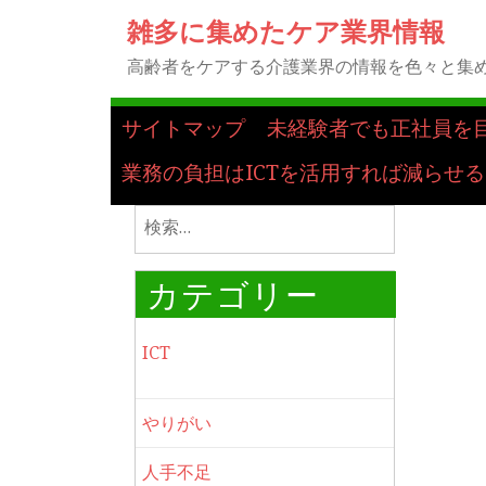
雑多に集めたケア業界情報
高齢者をケアする介護業界の情報を色々と集
サイトマップ
未経験者でも正社員を
業務の負担はICTを活用すれば減らせる
検
索:
カテゴリー
ICT
やりがい
人手不足